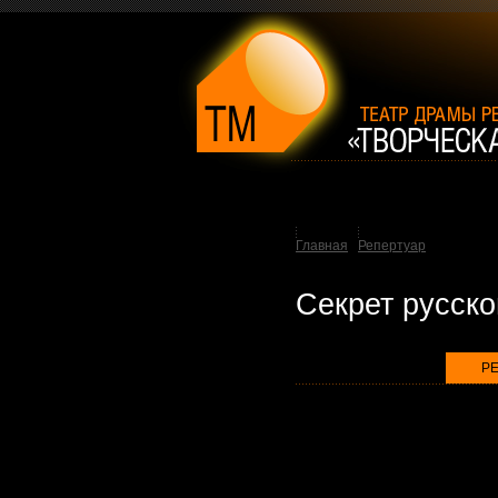
Главная
Репертуар
Секрет русско
Р