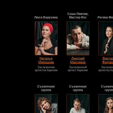
Саша Лямчик,
Люся Варухина
Мистер Ихс
Регина М
Наталья
Дмитрий
Викто
Мирошник
Максимов
Федор
Заслуженная
Заслуженный
Заслуже
артистка Карелии
артист Карелии
артистка К
Съемочная
Съемочная
Съемоч
группа
группа
груп