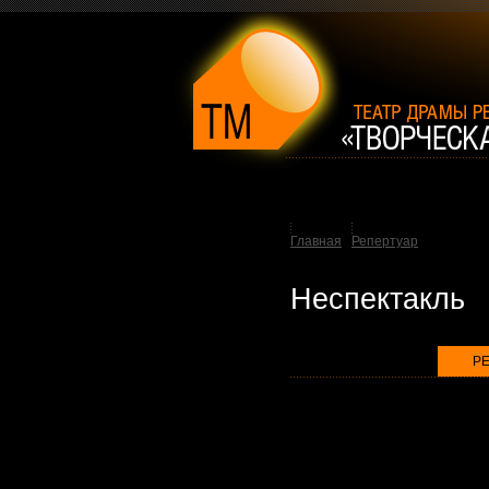
Главная
Репертуар
Неспектакль
Р