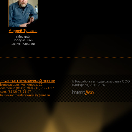
Андрей Тупиков
(Москва)
Заслуженный
артист Карелии
РЕЗУЛЬТАТЫ НЕЗАВИСИМОЙ ОЦЕНКИ
© Разработка и поддержка сайта ООО
Петрозаводск, ул. Кирова, 12
«
Интэрсо
», 2011-2026
Телефоны: (8142) 78-05-43, 76-71-27
Факс: (8142) 76-71-27
Эл. почта:
masterskaya88@mail.ru