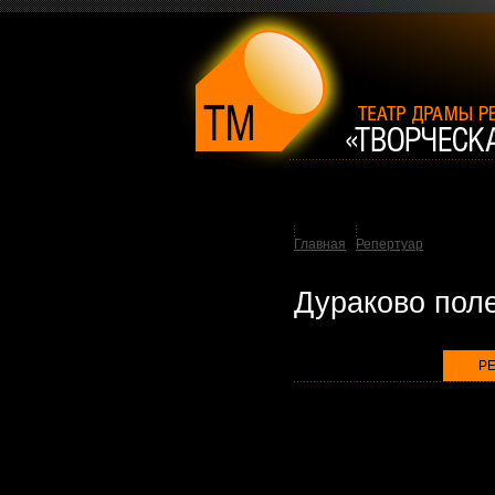
Главная
Репертуар
Дураково пол
Р