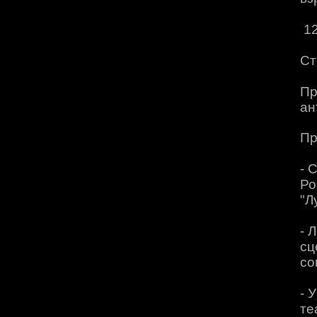
1
Ст
Пр
ан
Пр
- 
Ро
"Л
- 
сц
со
- 
те