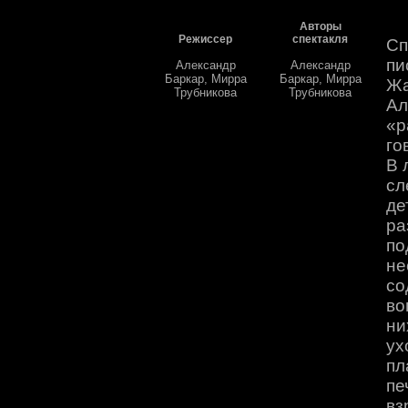
Авторы
Режиссер
спектакля
Сп
пи
Александр
Александр
Баркар, Мирра
Баркар, Мирра
Жа
Трубникова
Трубникова
Ал
«р
го
В 
сл
де
ра
по
не
со
во
ни
ух
пл
пе
вз