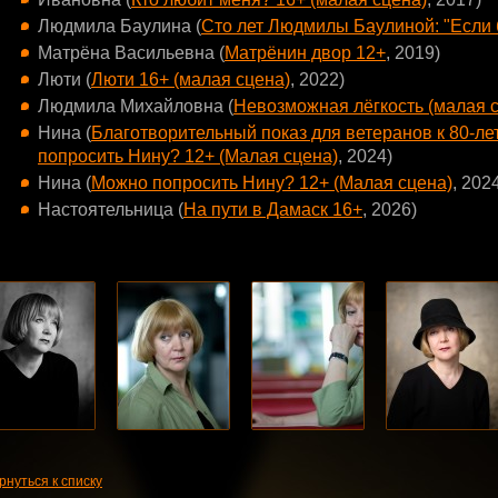
Людмила Баулина (
Сто лет Людмилы Баулиной: "Если б
Матрёна Васильевна (
Матрёнин двор 12+
, 2019)
Люти (
Люти 16+ (малая сцена)
, 2022)
Людмила Михайловна (
Невозможная лёгкость (малая с
Нина (
Благотворительный показ для ветеранов к 80-
попросить Нину? 12+ (Малая сцена)
, 2024)
Нина (
Можно попросить Нину? 12+ (Малая сцена)
, 202
Настоятельница (
На пути в Дамаск 16+
, 2026)
рнуться к списку