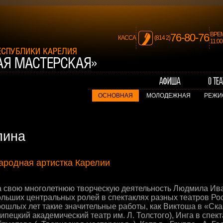
ВРЕ
76-80-76
КАССА
(814 2)
11:0
ОСНОВНАЯ
МОЛОДЕЖНАЯ
РЕЖИ
лина
ародная артистка Карелии
а свою многолетнюю творческую деятельность Людмила Ив
ольших центральных ролей в спектаклях разных театров Рос
рошлых лет такие значительные работы, как Виктоша в «Ска
ипецкий академический театр им. Л. Толстого), Инга в спек