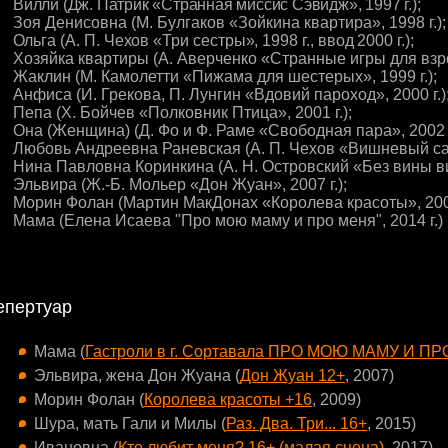
-
Вилли (Дж. Патрик «Странная миссис Сэвидж», 1997 г.);
Зоя Денисовна (М. Булгаков «Зойкина квартира», 1998 г.);
Ольга (А. П. Чехов «Три сестры», 1998 г., ввод 2000 г.);
 Хозяйка квартиры (А. Аверченко «Странные игры для взрос
 Жаклин (М. Камолетти «Пижама для шестерых», 1999 г.);
Анфиса (И. Грекова, П. Лунгин «Вдовий пароход», 2000 г.)
Пепа (Х. Бойчев «Полковник Птица», 2001 г.);
 Она (Женщина) (Д. Фо и Ф. Раме «Свободная пара», 2002 г
 Любовь Андреевна Раневская (А. П. Чехов «Вишневый сад»
 Нина Павловна Коринкина (А. Н. Островский «Без вины вин
 Эльвира (Ж.-Б. Мольер «Дон Жуан», 2007 г.);
 Морин Фолан (Мартин МакДонах «Королева красоты», 2009
 Мама (Елена Исаева "Про мою маму и про меня", 2014 г.)
епертуар
Мама (
Гастроли в г. Сортавала ПРО МОЮ МАМУ И П
Эльвира, жена Дон Жуана (
Дон Жуан 12+
, 2007)
Морин Фолан (
Королева красоты +16
, 2009)
Шура, мать Гали и Милы (
Раз. Два. Три... 16+
, 2015)
Ивановна (
Кто любит меня? 16+ (малая сцена)
, 2017)