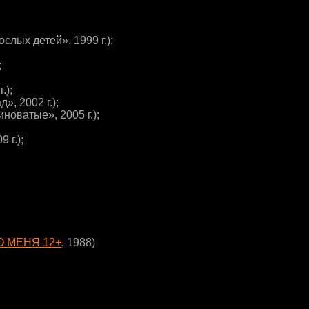
лых детей», 1999 г.);
;
.);
, 2002 г.);
оватые», 2005 г.);
 г.);
РО МЕНЯ 12+
, 1988)