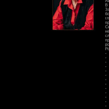
Ай
В
З
б
г
п
С
н
с
п
р
Р
- 
- 
-
- 
- 
-
-
-
-
- 
-
- 
- 