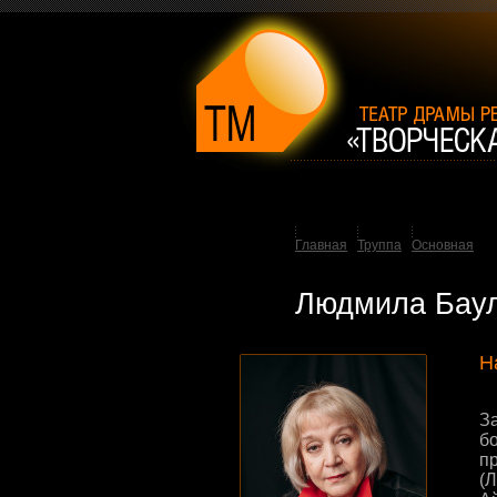
Главная
Труппа
Основная
Людмила Бау
Н
З
б
п
(Л