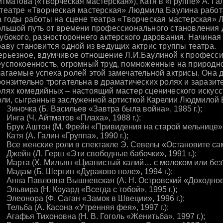
тматова («Творческая мастерская»), Катя в «Группе» А. Га
 театре «Творческая мастерская» Людмила Баулина работа
а годы работы на сцене театра «Творческая мастерская»
ольшой путь от времени профессионального становления д
лубокого, разностороннего актерского дарования. Начиная 
раву становится одной из ведущих актрис труппы театра.
ерьезное, вдумчивое отношение Л.И.Баулиной к профессии
еуспокоенность, огромный труд, помноженные на природно
лагаемые успеха ролей этой замечательной актрисы. Она д
ронзительно трогательна в драматических ролях и заразит
олях комедийных – настоящий мастер сценического искусс
оли, сыгранные заслуженной артисткой Карелии Людмилой 
Зиночка (Б. Васильев «Завтра была война», 1985 г.);
Инга (Ч. Айтматов «Плаха», 1988 г.);
 Брук Аштон (М. Фрейн «Привидения на старой мельнице», 1
Катя (А. Галин «Группа», 1990 г.);
Все женские роли в спектакле Э. Севелы «Остановите самоле
 Джейн (Л. Герш «Эти свободные бабочки», 1991 г.);
 Марта (Х. Мильян «Цианистый калий… с молоком или без?»,
 Мадам (Б. Шергин «Дураково поле», 1994 г.);
 Анна Павловна Вышневская (А. Н. Островский «Доходное м
Эльвира (Н. Коуард «Всегда с тобой», 1995 г.);
 Элеонора (Ф. Саган «Замок в Швеции», 1996 г.);
Тельба (А. Касона «Утренняя фея», 1997 г.);
Агафья Тихоновна (Н. В. Гоголь «Женитьба», 1997 г.);