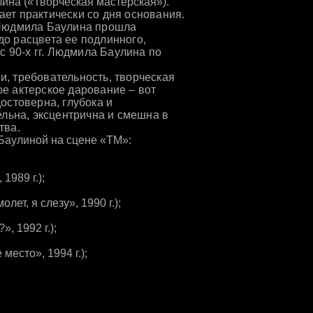
лина («Творческая мастерская»).
ет практически со дня основания.
 Людмила Баулина прошла
о расцвета ее подлинного,
с 90-х гг. Людмила Баулина по
, требовательность, творческая
е актерское дарование – вот
остоверна, глубока и
ельна, эксцентрична и смешна в
тва.
Баулиной на сцене «ТМ»:
989 г.);
т, я слезу», 1990 г.);
 1992 г.);
есто», 1994 г.);