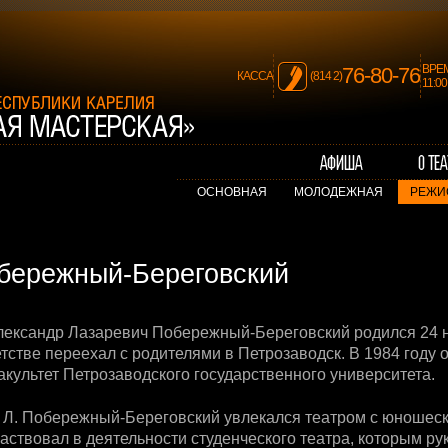
ВРЕ
76-80-76
КАССА
(814 2)
11:0
ОСНОВНАЯ
МОЛОДЕЖНАЯ
РЕЖИ
бережный-Береговский
лександр Лазаревич Побережный-Береговский родился 24 н
етстве переехал с родителями в Петрозаводск. В 1984 году
акультет Петрозаводского государственного университета.
. Л. Побережный-Береговский увлекался театром с юношески
аствовал в деятельности студенческого театра, которым ру