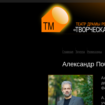
Главная
Труппа
Режиссеры
Александр По
А
д
ф
А
уч