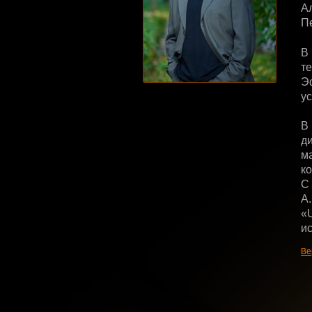
А
П
В
те
Э
ус
В 
д
м
к
С 
А
«U
и
Ве