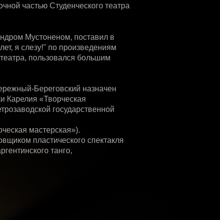
очной частью Студенческого театра
андром Мустоненом, поставил в
ет, я слезу!" по произведениям
театра, пользовался большим
Побережный-Береговский назначен
ки Карелия «Творческая
етрозаводской государственной
рческая мастерская»).
овщиком пластического спектакля
аргентинского танго,