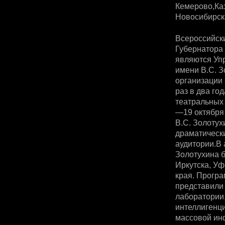
Кемерово,Каз
Новосибирска
Всероссийск
Губернатора 
являются Упр
имени В.С. 
организации
раз в два го
театральных
—19 октября 
В.С. Золоту
драматическ
аудитории.В
Золотухина б
Иркутска, Уф
края. Програ
представили 
лаборатории,
интеллигенци
массовой ин