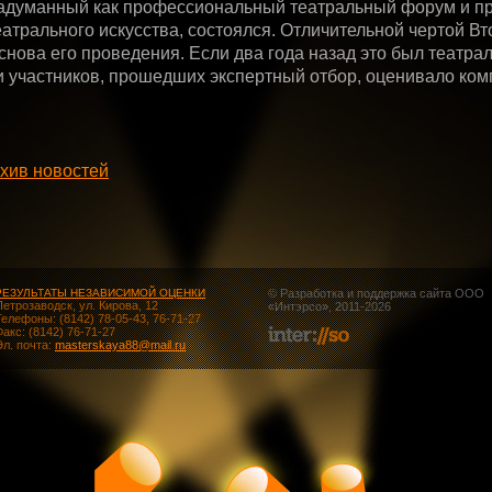
задуманный как профессиональный театральный форум и пр
атрального искусства, состоялся. Отличительной чертой В
снова его проведения. Если два года назад это был театрал
и участников, прошедших экспертный отбор, оценивало ком
хив новостей
РЕЗУЛЬТАТЫ НЕЗАВИСИМОЙ ОЦЕНКИ
© Разработка и поддержка сайта ООО
Петрозаводск, ул. Кирова, 12
«
Интэрсо
», 2011-2026
Телефоны: (8142) 78-05-43, 76-71-27
Факс: (8142) 76-71-27
Эл. почта:
masterskaya88@mail.ru