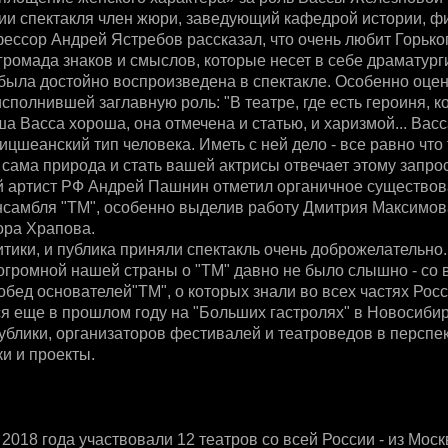
ии спектакля член жюри, заведующий кафедрой истории, ф
ссор Андрей Ястребов рассказал, что очень любит Горько
 громада знаков и смыслов, которые несет в себе драматург
была достойно воспроизведена в спектакле. Особенно оце
сполнившей заглавную роль: "В театре, где есть героиня, к
ша Васса хороша, она отмечена и статью, и харизмой... Васс
ницшеанский тип человека. Иметь с ней дело - все равно что
 сама природа и стать вашей актрисы отвечает этому запро
 артист РФ Андрей Пашнин отметил органичное существов
нсамбля "ТМ", особенно выделив работу Дмитрия Максимов
ора Храпова.
итики, и публика приняли спектакль очень доброжелательно.
 огромной нашей страны о "ТМ" давно не было слышно - со
обед основателей"ТМ", о которых знали во всех частях Рос
я еще в прошлом году на "Больших гастролях" в Новосибир
ублики, организаторов фестивалей и театроведов в перспе
и и проекты.
2018 года участвовали 12 театров со всей России - из Мос