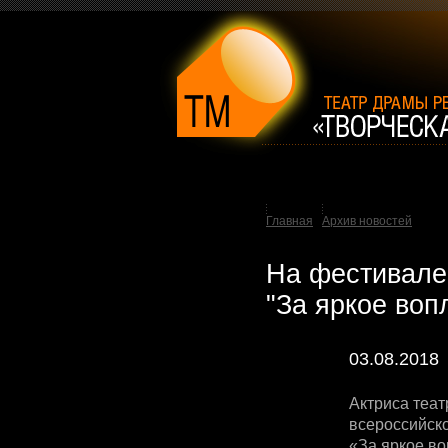
Главная
Архив новостей
На фестивале
"За яркое воп
03.08.2018
Актриса теа
всероссийск
«За яркое во