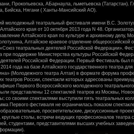
ани, Прокопьевска, АБарнаула, льметьевска (Татарстан). Г
, Бийска, Нягани ( Ханты-Мансийский АО).
ий молодежный театральный фестиваля имени B.C. Золоту
Алтайского края от 10 октября 2013 года N 48. Организато
авление Алтайского края по культуре и архивному делу, М
Золотухина, Алтайское краевое отделение общероссийской
 «Союз театральных деятелей Российской Федерации». Фес
да при поддержке Министерства культуры Российской Феде
 деятелей Российской Федерации. Первый Фестиваль был п
2014 года на базе Алтайского государственного театра для
хина» (Молодежного театра Алтая) в формате форума про
их театров России, спектакли которых адресованы преиму
 афише Первого Всероссийского молодежного театрального
ыли представлены 12 спектаклей театров из Москвы, Ново
ы; со своими спектаклями выступили пять театральных кол
мма Первого фестиваля не ограничилась показом спектакл
образовательные, просветительские, дискуссионные проек
 круглые столы, встречи ведущих профессионалов театра с
ей, студентами, представителями высших учебных заведен
формации).