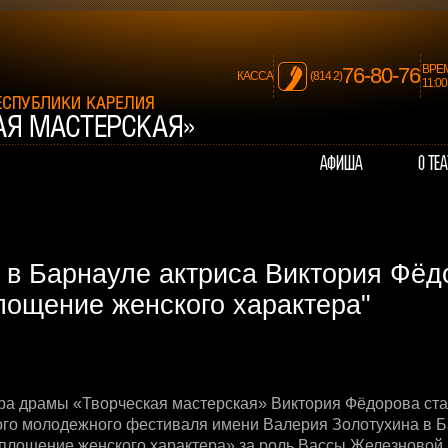
ВРЕ
76-80-76
КАССА
(814 2)
11:0
 в Барнауле актриса Виктория Фёд
лощение женского характера"
тра драмы «Творческая мастерская» Виктория Фёдорова ста
ого молодежного фестиваля имени Валерия Золотухина в 
площение женского характера» за роль Вассы Железновой 