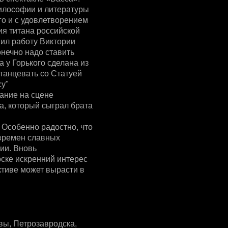
илософии и литературы
го и с удовлетворением
ия титана российской
нил работу Виктории
онечно надо ставить
а у Горького сделана из
 танцевать со Статуей
су"
ание на сцене
а, который сыграл брата
 Особенно радостно, что
 времен славных
сии. Вновь
ске искренний интерес
ктиве может вырасти в
квы, Петрозавродска,