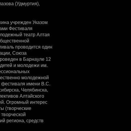
лазова (Удмуртия),
хина учрежден Указом
рами Фестиваля
олодежный театр Алтая
 общественной
тиваль проводится один
рации, Союза
роведен в Барнауле 12
 детей и молодежи им.
фессиональных
щественно молодежной
 фестиваля имени B.C.
сибирска, Челябинска,
лективов Алтайского
ей. Огромный интерес
ты (творческие
 творческой
ий региона, средств