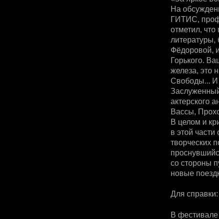
На обсужден
ГИТИС, профе
отметил, что
литературы, 
Фёдоровой, и
Горького. Ва
железа, это 
Свободы... И
Заслуженный
актерского а
Вассы, Прох
В целом и кр
в этой части
творческих п
проснувшийс
со стороны п
новые поездк
Для справки:
В фестивале 